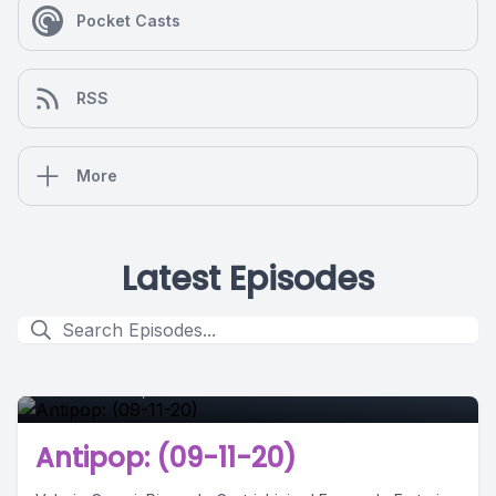
Pocket Casts
RSS
More
Latest Episodes
0
November 09, 2020
•
01:37:11
Antipop: (09-11-20)