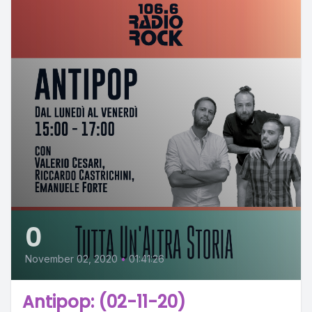
0
November 02, 2020
•
01:41:26
Antipop: (02-11-20)