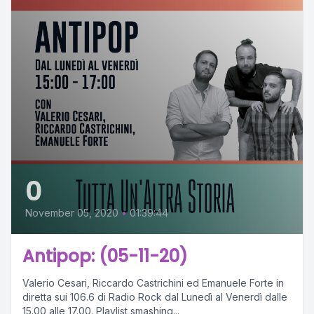
0
November 05, 2020
•
01:39:44
Antipop: (05-11-20)
Valerio Cesari, Riccardo Castrichini ed Emanuele Forte in
diretta sui 106.6 di Radio Rock dal Lunedì al Venerdì dalle
15.00 alle 17.00. Playlist smashing...