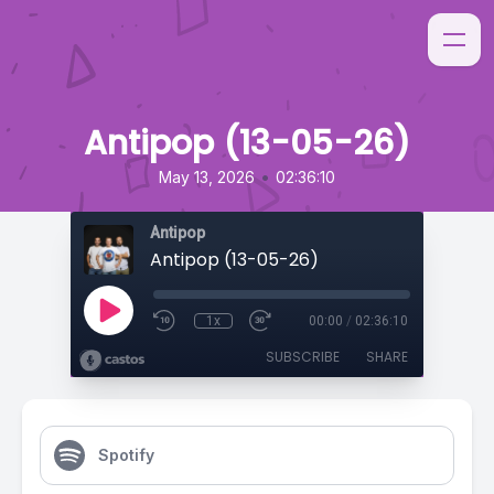
Antipop (13-05-26)
•
May 13, 2026
02:36:10
Antipop
Antipop (13-05-26)
1x
00:00
/
02:36:10
SUBSCRIBE
SHARE
Spotify