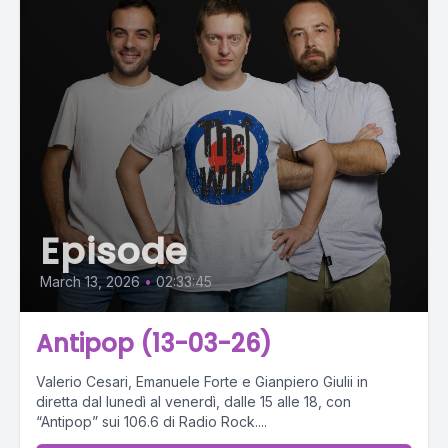
Episode
March 13, 2026
•
02:33:45
Antipop (13-03-26)
Valerio Cesari, Emanuele Forte e Gianpiero Giulii in
diretta dal lunedì al venerdì, dalle 15 alle 18, con
“Antipop” sui 106.6 di Radio Rock....