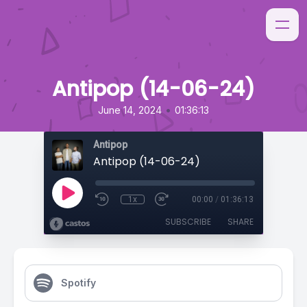
Antipop (14-06-24)
•
June 14, 2024
01:36:13
Antipop
Antipop (14-06-24)
1x
00:00
/
01:36:13
SUBSCRIBE
SHARE
Spotify