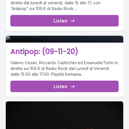
diretta dal lunedì al venerdì, dalle 15 alle 17, con
“Antipop” sui 106.6 di Radio Rock....
Episode 0
Listen
November 09, 2020
•
01:37:11
Antipop: (09-11-20)
Valerio Cesari, Riccardo Castrichini ed Emanuele Forte in
diretta sui 106.6 di Radio Rock dal Lunedì al Venerdì
dalle 15.00 alle 17.00. Playlist kemama...
Listen