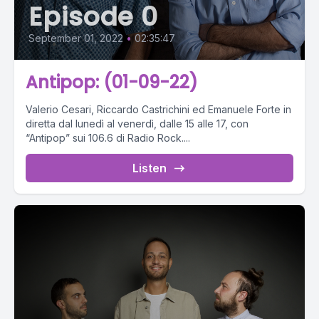
Episode 0
September 01, 2022
•
02:35:47
Antipop: (01-09-22)
Valerio Cesari, Riccardo Castrichini ed Emanuele Forte in
diretta dal lunedì al venerdì, dalle 15 alle 17, con
“Antipop” sui 106.6 di Radio Rock....
Listen