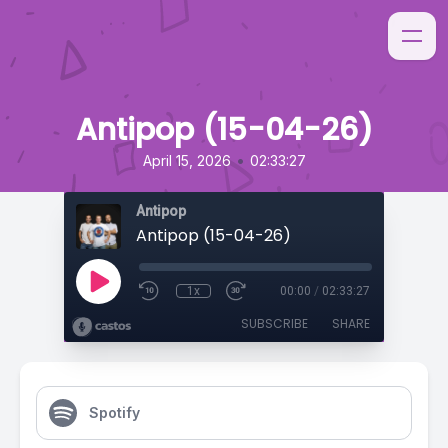
Antipop (15-04-26)
•
April 15, 2026
02:33:27
Antipop
Antipop (15-04-26)
1x
00:00
/
02:33:27
SUBSCRIBE
SHARE
Spotify